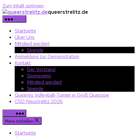
Zum Inhalt springen
queerstrelitz.de
Menü
Startseite
Über Uns
Mitglied werden!
Spende
Anmeldung zur Demonstration
Kontakt
Der Vorstand
Sponsoring
Mitglied werden!
Spende
Queeres Volleyball-Turnier in Groß Quassow
CSD Neustrelitz 2026
Menü
Menü schließen
Startseite