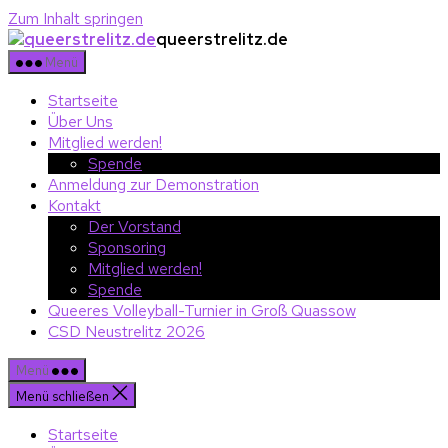
Zum Inhalt springen
queerstrelitz.de
Menü
Startseite
Über Uns
Mitglied werden!
Spende
Anmeldung zur Demonstration
Kontakt
Der Vorstand
Sponsoring
Mitglied werden!
Spende
Queeres Volleyball-Turnier in Groß Quassow
CSD Neustrelitz 2026
Menü
Menü schließen
Startseite