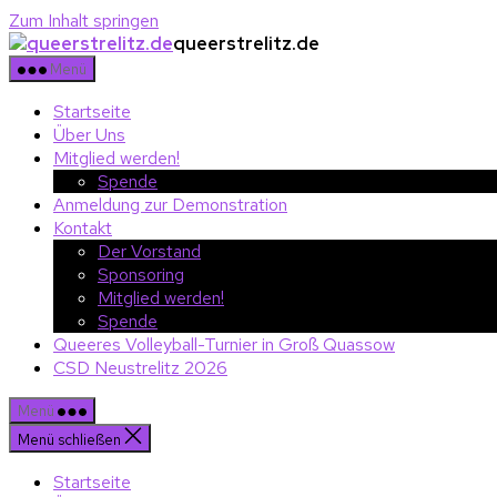
Zum Inhalt springen
queerstrelitz.de
Menü
Startseite
Über Uns
Mitglied werden!
Spende
Anmeldung zur Demonstration
Kontakt
Der Vorstand
Sponsoring
Mitglied werden!
Spende
Queeres Volleyball-Turnier in Groß Quassow
CSD Neustrelitz 2026
Menü
Menü schließen
Startseite